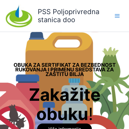
Skip
PSS Poljoprivredna
to
content
stanica doo
Main
Men
OBUKA ZA SERTIFIKAT ZA BEZBEDNOST
RUKOVANJA I PRIMENU SREDSTAVA ZA
ZAŠTITU BILJA
Zakažite
obuku
!